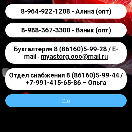
8-964-922-1208 - Алина (опт)
8-988-367-3300 - Ваник (опт)
Бухгалтерия
8 (86160)5-99-28 /
E-
mail
myastorg.ooo@mail.ru
-
Отдел снабжения
8 (86160)5-99-44
/
+7-991-415-65-86 – Ольга
Max